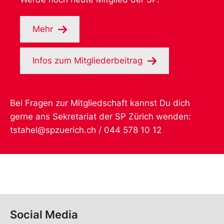
Mehr
Infos zum Mitgliederbeitrag
Bei Fragen zur Mitgliedschaft kannst Du dich
gerne ans Sekretariat der SP Zürich wenden:
tstahel@spzuerich.ch /
044 578 10 12
Social Media